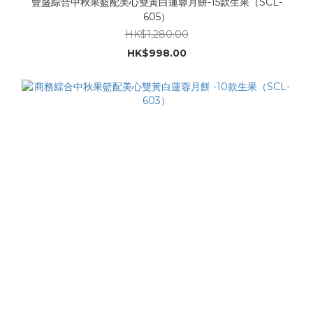
豐盛綜合中秋果籃配美心雙黃白蓮蓉月餅-15款生果（SCL-
605）
HK$1,280.00
HK$998.00