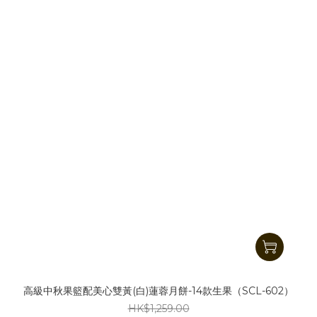
高級中秋果籃配美心雙黃(白)蓮蓉月餅-14款生果（SCL-602）
HK$1,259.00