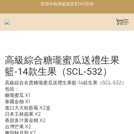
😍😍中秋果籃低至$3XX😍😍
🔥🔥港島、九龍免運費🔥🔥
🔥🔥港島、九龍免運費🔥🔥
高級綜合糖瓏蜜瓜送禮生果
籃-14款生果（SCL-532）
高級綜合名貴糖瓏蜜瓜送禮生果籃-14款生果（SCL-532）
包括：
糖瓏蜜瓜 X1
泰國金柚 X1
進口大大粒藍莓 X2盒
日本王林蘋果 X2
香甜多汁黃金桃 X2
台灣芒果 X2
爽甜秋月梨 X2