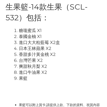
生果籃-14款生果（SCL-
532）包括：
糖瓏蜜瓜 X1
泰國金柚 X1
進口大大粒藍莓 X2盒
日本王林蘋果 X2
香甜多汁黃金桃 X2
台灣芒果 X2
爽甜秋月梨 X2
進口牛油果 X2
果籃
果籃可以附上賀卡,請提供上款、下款的資料、祝賀內容