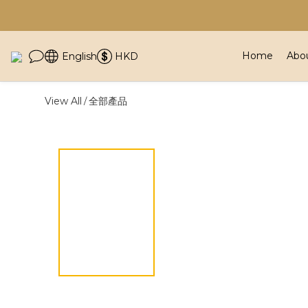
Home
Abo
English
HKD
View All
全部產品
/