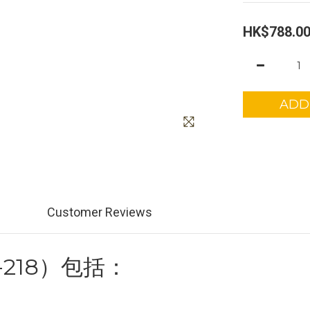
HK$788.0
ADD
Customer Reviews
218）包括：