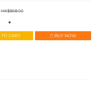
0
HK$868.00
 TO CART
BUY NOW