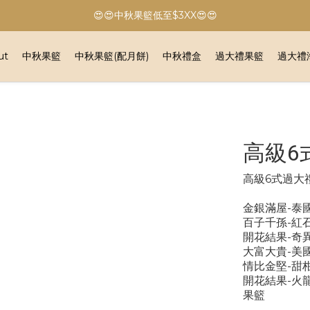
😍😍中秋果籃低至$3XX😍😍
🔥🔥港島、九龍免運費🔥🔥
🔥🔥港島、九龍免運費🔥🔥
ut
中秋果籃
中秋果籃(配月餅)
中秋禮盒
過大禮果籃
過大禮
高級6
高級6式過大禮
金銀滿屋-泰國
百子千孫-紅石
開花結果-奇異
大富大貴-美國
情比金堅-甜柑
開花結果-火龍
果籃