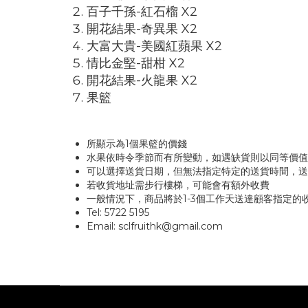
百子千孫-紅石榴 X2
開花結果-奇異果 X2
大富大貴-美國紅蘋果 X2
情比金堅-甜柑 X2
開花結果-火龍果 X2
果籃
所顯示為1個果籃的價錢
水果依時令季節而有所變動，如遇缺貨則以同等價值
可以選擇送貨日期，但無法指定特定的送貨時間，送貨時
若收貨地址需步行樓梯，可能會有額外收費
一般情況下，商品將於1-3個工作天送達顧客指定的
Tel: 5722 5195
Email:
sclfruithk@gmail.com