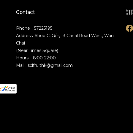
Contact
訂
Phone：57225195
Address: Shop C, G/F, 13 Canal Road West, Wan
Chai
(Near Times Square)
Hours : 8:00-22:00
Mail : sclfruithk@gmail.com