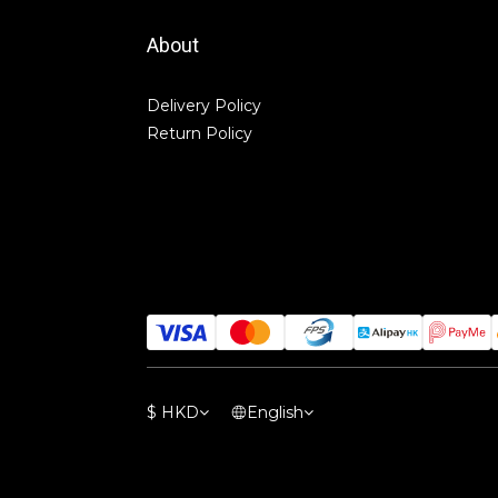
About
Delivery Policy
Return Policy
$
HKD
English