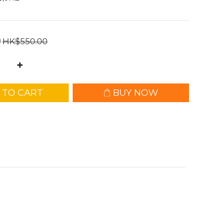
0
HK$550.00
 TO CART
BUY NOW