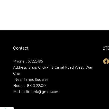
Contact
訂
Phone：57225195
Address: Shop C, G/F, 13 Canal Road West, Wan
Chai
(Near Times Square)
Hours : 8:00-22:00
Mail : sclfruithk@gmail.com