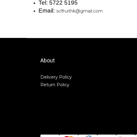
Tel: 5722 5195
Email:
sclfruithk@gmail.com
About
Delivery Policy
Return Policy