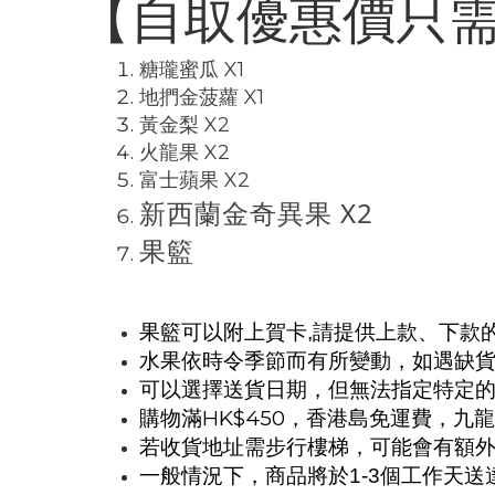
【自取優惠價只需$
糖瓏蜜瓜 X1
地捫金菠蘿 X1
黃金梨 X2
火龍果 X2
富士蘋果 X2
新西蘭金奇異果 X2
果籃
果籃可以附上賀卡,請提供上款、下款
水果依時令季節而有所變動，如遇缺
可以選擇送貨日期，但無法指定特定的送
購物滿HK$450，香港島免運費，九龍區
若收貨地址需步行樓梯，可能會有額
一般情況下，商品將於1-3個工作天