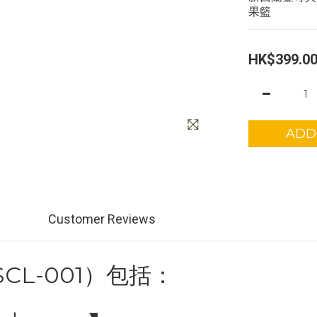
果籃
HK$399.0
ADD
Customer Reviews
CL-001）包括：