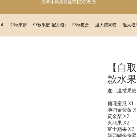
🔥🔥港島、九龍免運費🔥🔥
🔥🔥港島、九龍免運費🔥🔥
ut
中秋果籃
中秋果籃(配月餅)
中秋禮盒
過大禮果籃
過大禮
【自取
款水果（
進口送禮果籃-
糖瓏蜜瓜 X1
地捫金菠蘿 X
黃金梨 X2
火龍果 X2
富士蘋果 X2
新西蘭金奇異果