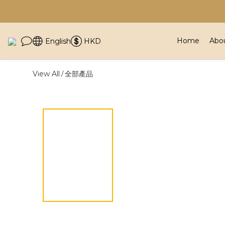
Home
Abo
English
HKD
View All
全部產品
/